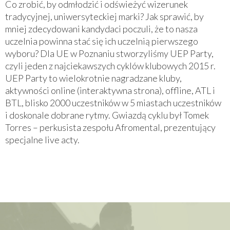
Co zrobić, by odmłodzić i odświeżyć wizerunek
tradycyjnej, uniwersyteckiej marki? Jak sprawić, by
mniej zdecydowani kandydaci poczuli, że to nasza
uczelnia powinna stać się ich uczelnią pierwszego
wyboru? Dla UE w Poznaniu stworzyliśmy UEP Party,
czyli jeden z najciekawszych cyklów klubowych 2015 r.
UEP Party to wielokrotnie nagradzane kluby,
aktywności online (interaktywna strona), offline, ATL i
BTL, blisko 2000 uczestników w 5 miastach uczestników
i doskonale dobrane rytmy. Gwiazdą cyklu był Tomek
Torres – perkusista zespołu Afromental, prezentujący
specjalne live acty.